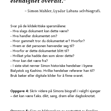
elendighet overalt.”
– Simon Mahler, Lyadar Labans selvbiografi.
Svar på de kildekritiske spørsmålene:
- Hva slags dokument kan dette være?
- Hva handler dokumentet om?
- Hvor gammelt tror du dokumentet er? Hvorfor?
- Hvem er det personen henvender seg til?
- Hvorfor er dette dokumentet blitt til?
- Hvilket yrke hadde den som skrev dette?
- Hvor kan det være fra?
- I siste sitat nevner Simon historiske hendelser i byene
Bialystok og Kashino. Hvilke hendelser refererer han til?
Bruk bøker eller digitale kilder for å finne svaret.
Oppgave 4:
Skriv videre på Simons biografi i valgfri sjanger
– det kan være f.eks. dikt, sang, drøm eller dagboknotat.
Oppgave 5:
Gjør en bildeanalyse av portrettet av familien