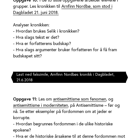
grupper. Les kronikken til
Arnfinn Nordbø, som stod i
Dagbladet 21. juni 2018.
Analyser kronikken:
- Hvordan brukes Selik i kronikken?
- Hva slags tekst er det?
- Hva er forfatterens budskap?
- Hva slags argumenter bruker forfatteren for å få fram
budskapet sitt?
Last ned faksimile, Arnfinn Nordbøs kronikk i Dagbladet,
21.6.2018
Oppgave 11:
Les om
antisemittisme som fenomen
, og
antisemittisme i moderniteten
, på Antisemittisme – før og
nå. Se etter eksempler på fordommen om at jøder er
korrupte.
- Hvordan begrunnes fordommen i de ulike historiske
epokene?
- Hva er de historiske årsakene til at denne fordommen mot