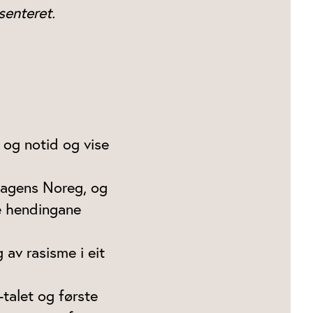
senteret.
 og notid og vise
dagens Noreg, og
e hendingane
 av rasisme i eit
-talet og første