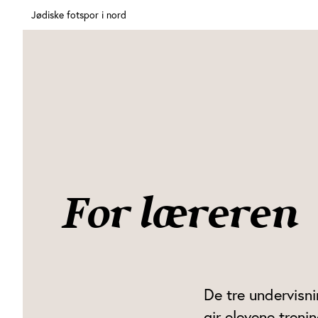
Jødiske fotspor i nord
For læreren
De tre undervisn
gir elevene trenin