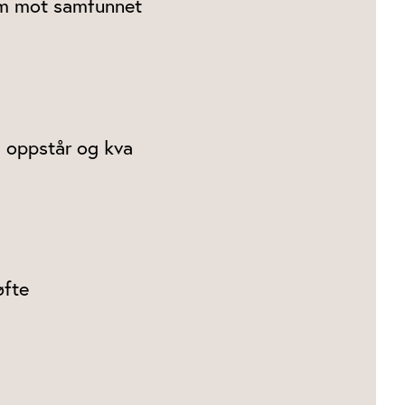
ram mot samfunnet
g oppstår og kva
øfte