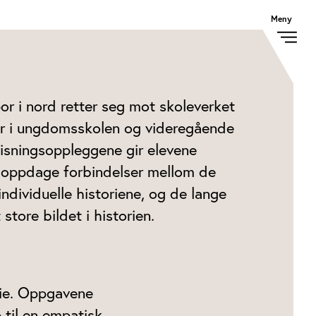
Åpne menyen
Meny
or i nord retter seg mot skoleverket
er i ungdomsskolen og videregående
isningsoppleggene gir elevene
å oppdage forbindelser mellom de
individuelle historiene, og de lange
 store bildet i historien.
lie. Oppgavene
p til en empatisk