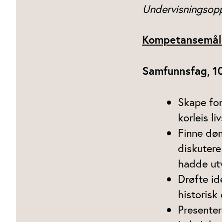
Undervisningsopp
Kompetansemål
Samfunnsfag, 10.
Skape for
korleis li
Finne dø
diskutere
hadde utv
Drøfte id
historisk
Presenter