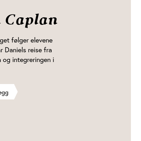
n Caplan
get følger elevene
r Daniels reise fra
n og integreringen i
egg