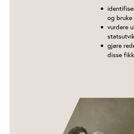
identifis
og bruke 
vurdere u
statsutvi
gjøre red
disse fik