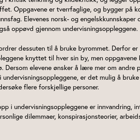
toffet. Oppgavene er tverrfaglige, og bygger på 
unnsfag. Elevenes norsk- og engelskkunnskaper 
 også oppøvd gjennom undervisningsoppleggene.
drer dessuten til å bruke byrommet. Derfor er
leggene knyttet til hver sin by, men oppgavene 
ø. Dersom elevene ønsker å lære mer om andre 
i undervisningsoppleggene, er det mulig å bru
dersøke flere forskjellige personer.
p i undervisningsoppleggene er innvandring, inte
ersonlige dilemmaer, konspirasjonsteorier, arbeid