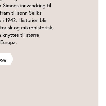
ar Simons innvandring til
fram til sønn Seliks
i 1942. Historien blir
torisk og mikrohistorisk,
 knyttes til større
i Europa.
egg