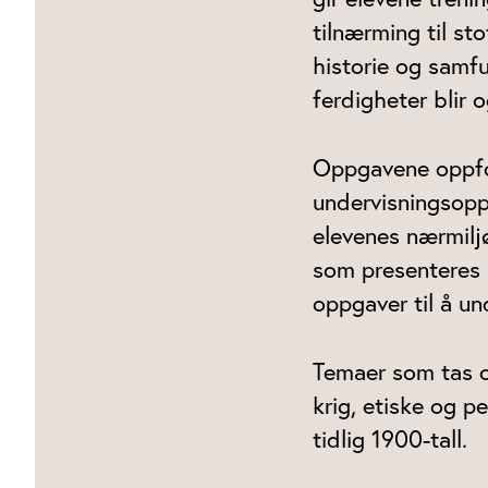
tilnærming til s
historie og samf
ferdigheter blir
Oppgavene oppfor
undervisningsopp
elevenes nærmilj
som presenteres 
oppgaver til å un
Temaer som tas op
krig, etiske og p
tidlig 1900-tall.