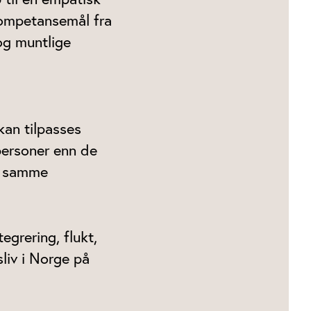
kompetansemål fra
og muntlige
kan tilpasses
personer enn de
ke samme
grering, flukt,
sliv i Norge på