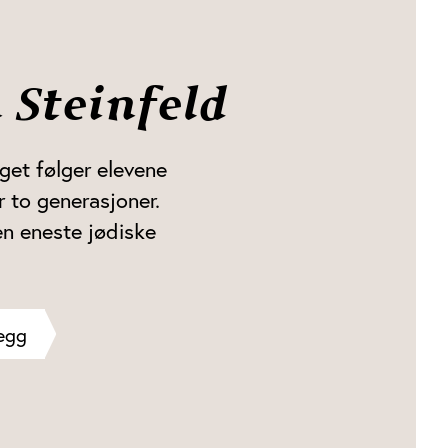
 Steinfeld
get følger elevene
r to generasjoner.
en eneste jødiske
egg