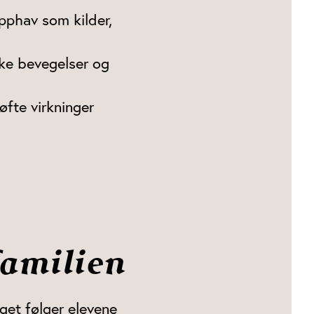
opphav som kilder,
ske bevegelser og
øfte virkninger
familien
get følger elevene