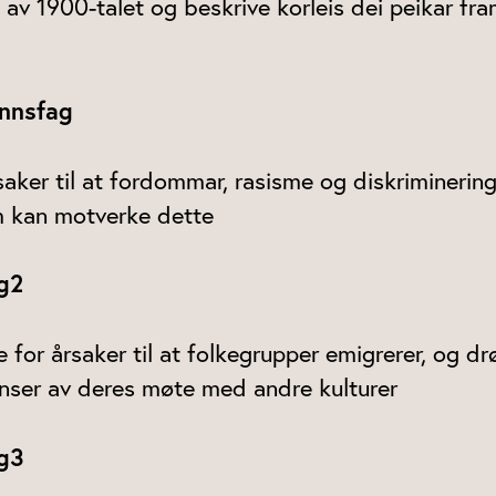
 av 1900-talet og beskrive korleis dei peikar f
nnsfag
saker til at fordommar, rasisme og diskriminerin
m kan motverke dette
Vg2
e for årsaker til at folkegrupper emigrerer, og dr
nser av deres møte med andre kulturer
Vg3