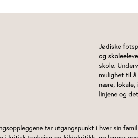
Jødiske fotsp
og skoleelev
skole. Underv
mulighet til 
nære, lokale, 
linjene og det
ingsoppleggene tar utgangspunkt i hver sin fami
g i kritisk tenkning og kildekritikk, og legger op