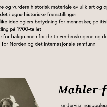
ere og vurdere historisk materiale av ulik art og 
det i egne historiske framstillinger
like ideologiers betydning for mennesker, politi
kling på 1900-tallet
e for bakgrunnen for de to verdenskrigene og dr
k for Norden og det internasjonale samfunn
Mahler-
I undervisningsoppleg