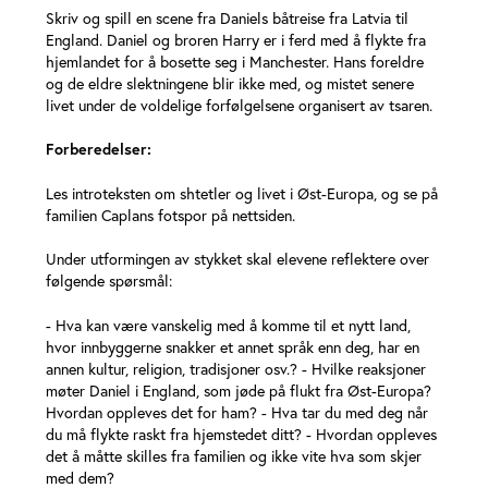
Skriv og spill en scene fra Daniels båtreise fra Latvia til
England. Daniel og broren Harry er i ferd med å flykte fra
hjemlandet for å bosette seg i Manchester. Hans foreldre
og de eldre slektningene blir ikke med, og mistet senere
livet under de voldelige forfølgelsene organisert av tsaren.
Forberedelser:
Les introteksten om shtetler og livet i Øst-Europa, og se på
familien Caplans fotspor på nettsiden.
Under utformingen av stykket skal elevene reflektere over
følgende spørsmål:
- Hva kan være vanskelig med å komme til et nytt land,
hvor innbyggerne snakker et annet språk enn deg, har en
annen kultur, religion, tradisjoner osv.? - Hvilke reaksjoner
møter Daniel i England, som jøde på flukt fra Øst-Europa?
Hvordan oppleves det for ham? - Hva tar du med deg når
du må flykte raskt fra hjemstedet ditt? - Hvordan oppleves
det å måtte skilles fra familien og ikke vite hva som skjer
med dem?