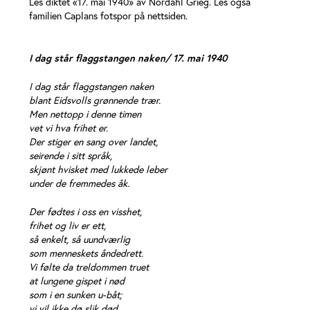
Les diktet «17. mai 1940» av Nordahl Grieg. Les også
familien Caplans fotspor på nettsiden.
I dag står flaggstangen naken/ 17. mai 1940
I dag står flaggstangen naken
blant Eidsvolls grønnende trær.
Men nettopp i denne timen
vet vi hva frihet er.
Der stiger en sang over landet,
seirende i sitt språk,
skjønt hvisket med lukkede leber
under de fremmedes åk.
Der fødtes i oss en visshet,
frihet og liv er ett,
så enkelt, så uundværlig
som menneskets åndedrett.
Vi følte da treldommen truet
at lungene gispet i nød
som i en sunken u-båt;
vi vil ikke dø slik død.